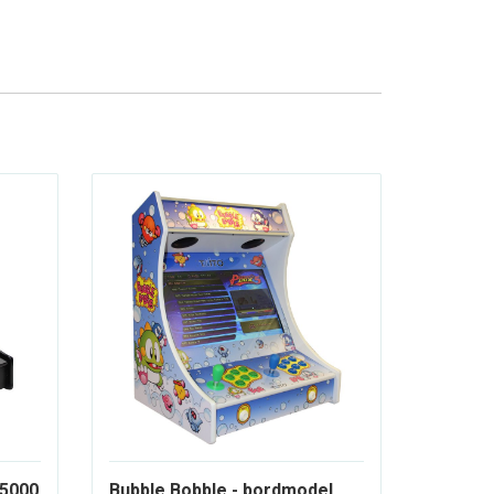
 5000
Bubble Bobble - bordmodel