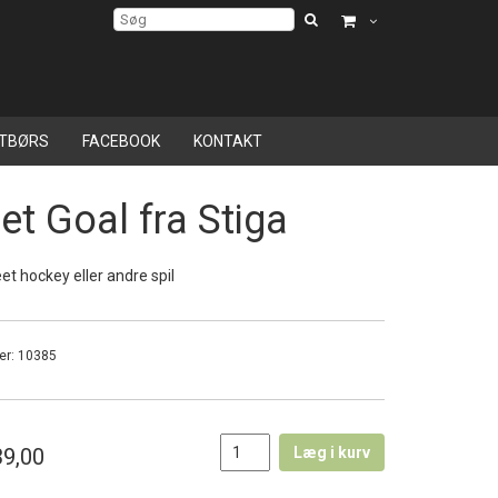
TBØRS
FACEBOOK
KONTAKT
et Goal fra Stiga
reet hockey eller andre spil
er:
10385
9,00
Læg i kurv