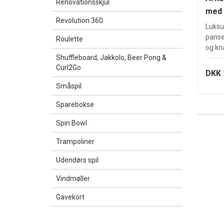
Renovationsskjul
med 
Revolution 360
Luksu
panse
Roulette
og kna
Shuffleboard, Jakkolo, Beer Pong &
Curl2Go
DKK 
Småspil
Sparebokse
Spin Bowl
Trampoliner
Udendørs spil
Vindmøller
Gavekort