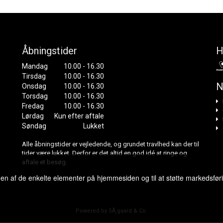
Åbningstider
H
Mandag
10.00 - 16.30
Tirsdag
10.00 - 16.30
N
Onsdag
10.00 - 16.30
Torsdag
10.00 - 16.30
Fredag
10.00 - 16.30
Lørdag
Kun efter aftale
Søndag
Lukket
Alle åbningstider er vejledende, og grundet travlhed kan der til
tider være lukket. Derfor er det altid en god idé at ringe og
aftale et besøg.
gen af de enkelte elementer på hjemmesiden og til at støtte markedsfør
Powered by SÃ¸gaard & Co.