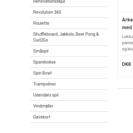
Renovationsskjul
Revolution 360
Arka
Roulette
med 
Shuffleboard, Jakkolo, Beer Pong &
Luksu
Curl2Go
panse
og kna
Småspil
Sparebokse
DKK 
Spin Bowl
Trampoliner
Udendørs spil
Vindmøller
Gavekort