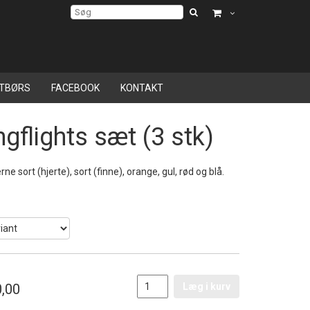
TBØRS
FACEBOOK
KONTAKT
gflights sæt (3 stk)
rne sort (hjerte), sort (finne), orange, gul, rød og blå.
,00
Læg i kurv