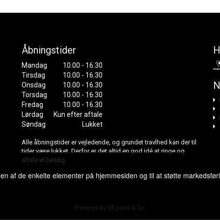
Åbningstider
H
Mandag
10.00 - 16.30
Tirsdag
10.00 - 16.30
N
Onsdag
10.00 - 16.30
Torsdag
10.00 - 16.30
Fredag
10.00 - 16.30
Lørdag
Kun efter aftale
Søndag
Lukket
Alle åbningstider er vejledende, og grundet travlhed kan der til
tider være lukket. Derfor er det altid en god idé at ringe og
aftale et besøg.
gen af de enkelte elementer på hjemmesiden og til at støtte markedsfør
Powered by SÃ¸gaard & Co.