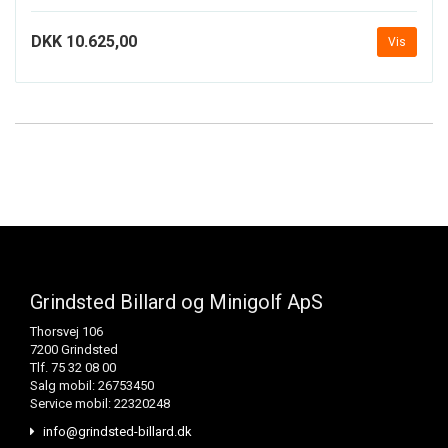
DKK 10.625,00
Vis
Grindsted Billard og Minigolf ApS
Thorsvej 106
7200 Grindsted
Tlf. 75 32 08 00
Salg mobil: 26753450
Service mobil: 22320248
info@grindsted-billard.dk