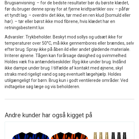
Brugsanvisning: – for de bedste resultater bør du børste klædet,
før du bruger denne spray for at fjerne kridtpartikler osv. – påfør
et tyndt lag. – overdriv det ikke, tør med en ren klud (bomuld eller
hør). – tør eller børst ikke mod fibrene, hvis klædet har en
retningsbestemt luv.
Advarsler: Trykbeholder. Beskyt mod sollys og udsæt ikke for
temperaturer over 50°C, må ikke gennembores eller brændes, selv
efter brug. Spray ikke på åben ild eller andet glødende materiale.
Irriterer øjnene. Tågen kan forårsage døsighed og svimmelhed.
Holdes væk fra antændelseskilder. Ryg ikke under brug. Indånd
ikke dampe under brug. I tilfælde af kontakt med øjnene, skyl
straks med rigeligt vand og søg eventuelt lægehjælp. Holdes
utilgængeligt for børn. Brug kun i godt ventilerede områder. Ved
indtagelse søg læge og vis beholderen.
Andre kunder har også kigget på