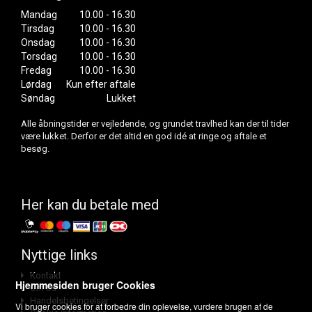
Mandag
10.00 - 16.30
Tirsdag
10.00 - 16.30
Onsdag
10.00 - 16.30
Torsdag
10.00 - 16.30
Fredag
10.00 - 16.30
Lørdag
Kun efter aftale
Søndag
Lukket
Alle åbningstider er vejledende, og grundet travlhed kan der til tider
være lukket. Derfor er det altid en god idé at ringe og aftale et
besøg.
Her kan du betale med
Nyttige links
Kontakt
Hjemmesiden bruger Cookies
Om os
Handelsbetingelser
Vi bruger cookies for at forbedre din oplevelse, vurdere brugen af de