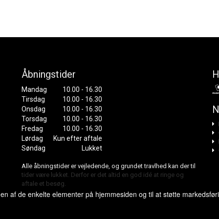
Åbningstider
H
Mandag
10.00 - 16.30
Tirsdag
10.00 - 16.30
N
Onsdag
10.00 - 16.30
Torsdag
10.00 - 16.30
Fredag
10.00 - 16.30
Lørdag
Kun efter aftale
Søndag
Lukket
Alle åbningstider er vejledende, og grundet travlhed kan der til
tider være lukket. Derfor er det altid en god idé at ringe og
aftale et besøg.
gen af de enkelte elementer på hjemmesiden og til at støtte markedsfør