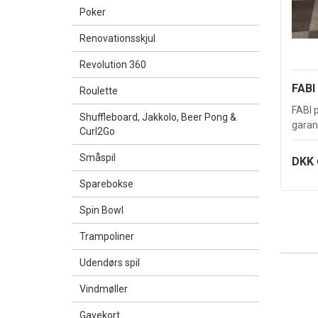
Poker
Renovationsskjul
Revolution 360
FABI
Roulette
FABI p
Shuffleboard, Jakkolo, Beer Pong &
garant
Curl2Go
Småspil
DKK 
Sparebokse
Spin Bowl
Trampoliner
Udendørs spil
Vindmøller
Gavekort