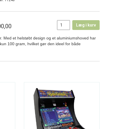
er:
11248
0,00
Læg i kurv
r. Med et helstøbt design og et aluminiumshoved har
un 100 gram, hvilket gør den ideel for både