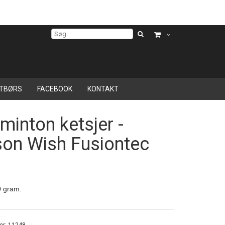
TBØRS
FACEBOOK
KONTAKT
minton ketsjer -
son Wish Fusiontec
 gram.