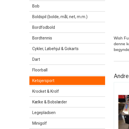
Bob
Boldspil (bolde, mål, net, m.m.)
Bordfodbold
Bordtennis
Wish Fus
denne ke
Cykler, Løbehjul & Gokarts
begynder
Dart
Floorball
Andre
Ketsjersport
Krocket & Krolf
Kælke & Bobslæder
Legepladsen
Minigolf