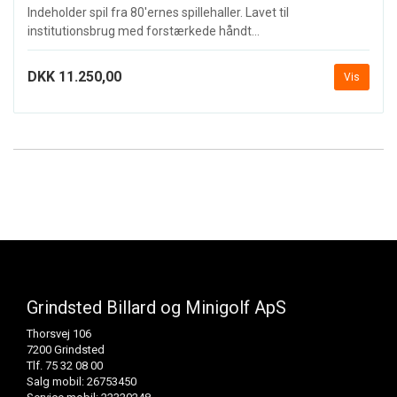
Indeholder spil fra 80'ernes spillehaller. Lavet til
institutionsbrug med forstærkede håndt...
DKK 11.250,00
Vis
Grindsted Billard og Minigolf ApS
Thorsvej 106
7200 Grindsted
Tlf. 75 32 08 00
Salg mobil: 26753450