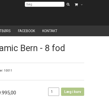
TBØRS
FACEBOOK
KONTAKT
amic Bern - 8 fod
er:
10011
.995,00
Læg i kurv