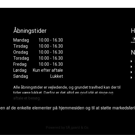
Åbningstider
H
Mandag
10.00 - 16.30
Tirsdag
10.00 - 16.30
N
Onsdag
10.00 - 16.30
Torsdag
10.00 - 16.30
Fredag
10.00 - 16.30
Lørdag
Kun efter aftale
Søndag
Lukket
Alle åbningstider er vejledende, og grundet travlhed kan der til
tider være lukket. Derfor er det altid en god idé at ringe og
aftale et besøg.
gen af de enkelte elementer på hjemmesiden og til at støtte markedsfør
Powered by SÃ¸gaard & Co.