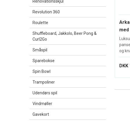
Renovationsskjul
Revolution 360
Arka
Roulette
med 
Shuffleboard, Jakkolo, Beer Pong &
Luksu
Curl2Go
panse
Småspil
og kna
Sparebokse
DKK 
Spin Bowl
Trampoliner
Udendørs spil
Vindmøller
Gavekort