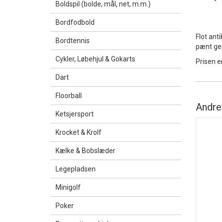
Boldspil (bolde, mål, net, m.m.)
Bordfodbold
Flot ant
Bordtennis
pænt gem
Cykler, Løbehjul & Gokarts
Prisen er
Dart
Floorball
Andre
Ketsjersport
Krocket & Krolf
Kælke & Bobslæder
Legepladsen
Minigolf
Poker