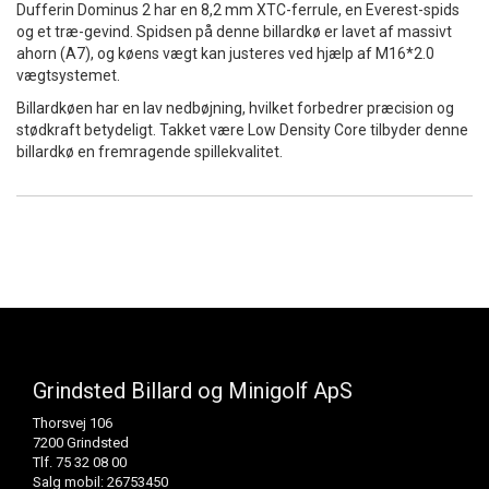
Dufferin Dominus 2 har en 8,2 mm XTC-ferrule, en Everest-spids
og et træ-gevind. Spidsen på denne billardkø er lavet af massivt
ahorn (A7), og køens vægt kan justeres ved hjælp af M16*2.0
vægtsystemet.
Billardkøen har en lav nedbøjning, hvilket forbedrer præcision og
stødkraft betydeligt. Takket være Low Density Core tilbyder denne
billardkø en fremragende spillekvalitet.
Grindsted Billard og Minigolf ApS
Thorsvej 106
7200 Grindsted
Tlf. 75 32 08 00
Salg mobil: 26753450