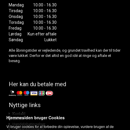
Mandag
10.00 - 16.30
Tirsdag
10.00 - 16.30
Onsdag
10.00 - 16.30
Torsdag
10.00 - 16.30
Fredag
10.00 - 16.30
Lørdag
Kun efter aftale
Søndag
Lukket
Alle åbningstider er vejledende, og grundet travlhed kan der til tider
være lukket. Derfor er det altid en god idé at ringe og aftale et
besøg.
Her kan du betale med
Nyttige links
Kontakt
Hjemmesiden bruger Cookies
Om os
Handelsbetingelser
Vi bruger cookies for at forbedre din oplevelse, vurdere brugen af de
Cookie information