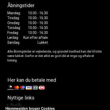
Åbningstider
Mandag
10.00 - 16.30
Tirsdag
10.00 - 16.30
Onsdag
10.00 - 16.30
Torsdag
10.00 - 16.30
Fredag
10.00 - 16.30
Lørdag
Kun efter aftale
Søndag
Lukket
Alle åbningstider er vejledende, og grundet travlhed kan der til tider
være lukket. Derfor er det altid en god idé at ringe og aftale et
besøg.
Her kan du betale med
Nyttige links
Kontakt
Hjemmesiden bruger Cookies
Om os