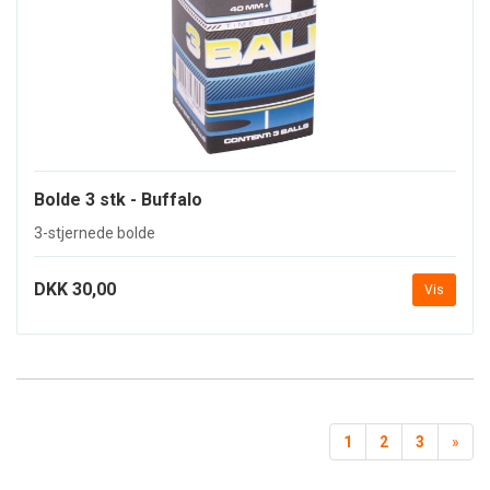
Bolde 3 stk - Buffalo
3-stjernede bolde
DKK 30,00
Vis
1
2
3
»