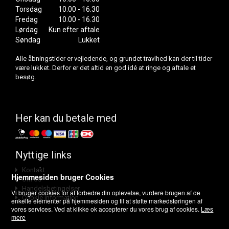
Torsdag
10.00 - 16.30
Fredag
10.00 - 16.30
Lørdag
Kun efter aftale
Søndag
Lukket
Alle åbningstider er vejledende, og grundet travlhed kan der til tider
være lukket. Derfor er det altid en god idé at ringe og aftale et
besøg.
Her kan du betale med
Nyttige links
Kontakt
Hjemmesiden bruger Cookies
Om os
Handelsbetingelser
Vi bruger cookies for at forbedre din oplevelse, vurdere brugen af de
Cookie information
enkelte elementer på hjemmesiden og til at støtte markedsføringen af
vores services. Ved at klikke ok accepterer du vores brug af cookies.
Læs
mere