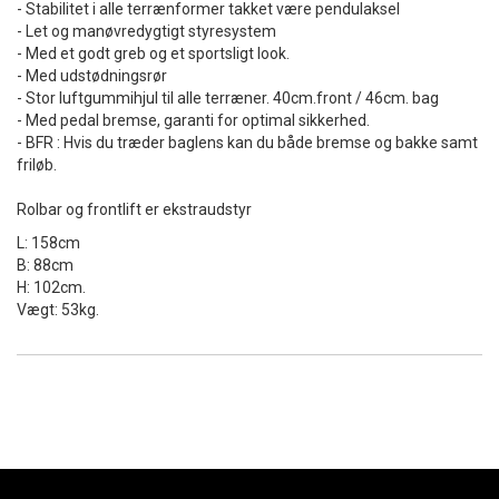
- Stabilitet i alle terrænformer takket være pendulaksel
- Let og manøvredygtigt styresystem
- Med et godt greb og et sportsligt look.
- Med udstødningsrør
- Stor luftgummihjul til alle terræner. 40cm.front / 46cm. bag
- Med pedal bremse, garanti for optimal sikkerhed.
- BFR : Hvis du træder baglens kan du både bremse og bakke samt
friløb.
Rolbar og frontlift er ekstraudstyr
L: 158cm
B: 88cm
H: 102cm.
Vægt: 53kg.