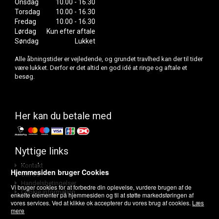
Onsdag
10.00 - 16.30
Torsdag
10.00 - 16.30
Fredag
10.00 - 16.30
Lørdag
Kun efter aftale
Søndag
Lukket
Alle åbningstider er vejledende, og grundet travlhed kan der til tider
være lukket. Derfor er det altid en god idé at ringe og aftale et
besøg.
Her kan du betale med
Nyttige links
Kontakt
Hjemmesiden bruger Cookies
Om os
Handelsbetingelser
Vi bruger cookies for at forbedre din oplevelse, vurdere brugen af de
Cookie information
enkelte elementer på hjemmesiden og til at støtte markedsføringen af
vores services. Ved at klikke ok accepterer du vores brug af cookies.
Læs
mere