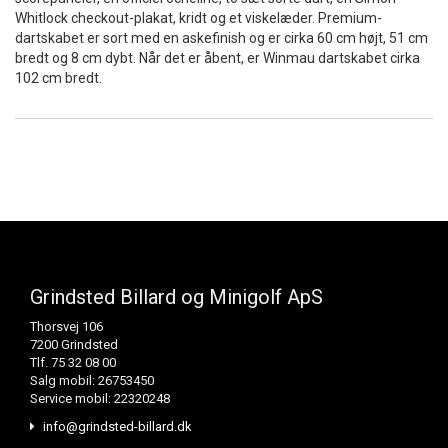
Whitlock checkout-plakat, kridt og et viskelæder. Premium-
dartskabet er sort med en askefinish og er cirka 60 cm højt, 51 cm
bredt og 8 cm dybt. Når det er åbent, er Winmau dartskabet cirka
102 cm bredt.
Grindsted Billard og Minigolf ApS
Thorsvej 106
7200 Grindsted
Tlf. 75 32 08 00
Salg mobil: 26753450
Service mobil: 22320248
info@grindsted-billard.dk