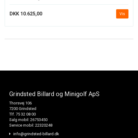
DKK 10.625,00
Vis
Grindsted Billard og Minigolf ApS
Thorsvej 106
7200 Grindsted
Tlf. 75 32 08 00
Salg mobil: 26753450
Service mobil: 22320248
info@grindsted-billard.dk