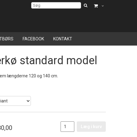
TBØRS
FACEBOOK
KONTAKT
erkø standard model
lem længderne 120 og 140 cm.
e
0,00
Læg i kurv