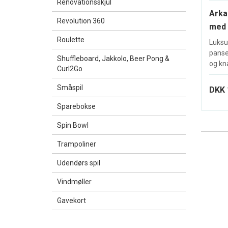
Renovationsskjul
Arka
Revolution 360
med 
Roulette
Luksu
panse
Shuffleboard, Jakkolo, Beer Pong &
og kna
Curl2Go
Småspil
DKK 
Sparebokse
Spin Bowl
Trampoliner
Udendørs spil
Vindmøller
Gavekort