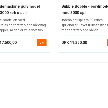
demaskine gulvmodel
Bubble Bobble - bordmod
3000 retro spil!
med 3000 spil
s-modellen med
Indeholder spil fra 80'ernes
rglas og forstærkede håndtag
spillehaller. Lavet til institutio
pper, så den er velegnet til&...
med forstærkede håndt...
17.500,00
DKK 11.250,00
Vis