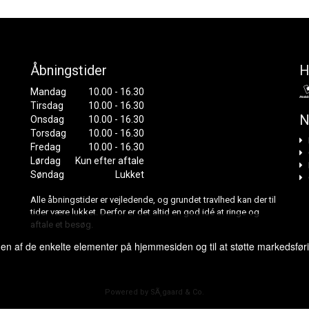
Åbningstider
H
Mandag
10.00 - 16.30
Tirsdag
10.00 - 16.30
N
Onsdag
10.00 - 16.30
Torsdag
10.00 - 16.30
Fredag
10.00 - 16.30
Lørdag
Kun efter aftale
Søndag
Lukket
Alle åbningstider er vejledende, og grundet travlhed kan der til
tider være lukket. Derfor er det altid en god idé at ringe og
aftale et besøg.
gen af de enkelte elementer på hjemmesiden og til at støtte markedsfør
Powered by SÃ¸gaard & Co.